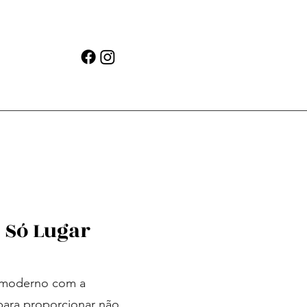
 Só Lugar
n moderno com a
 para proporcionar não